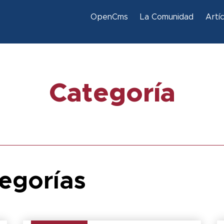
OpenCms
La Comunidad
Artí
Categoría
tegorías